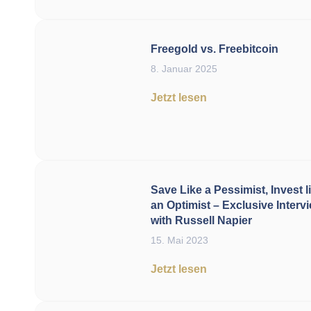
Freegold vs. Freebitcoin
8. Januar 2025
Jetzt lesen
Save Like a Pessimist, Invest l
an Optimist – Exclusive Interv
with Russell Napier
15. Mai 2023
Jetzt lesen