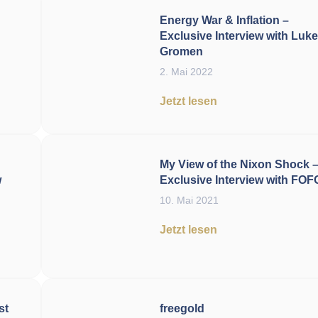
Energy War & Inflation –
Exclusive Interview with Luk
Gromen
2. Mai 2022
Jetzt lesen
My View of the Nixon Shock 
w
Exclusive Interview with FO
10. Mai 2021
Jetzt lesen
st
freegold