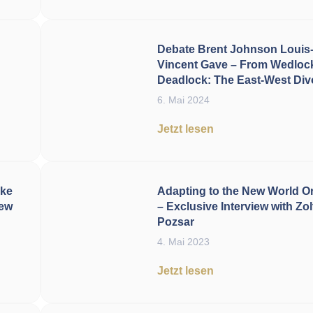
Debate Brent Johnson Louis
Vincent Gave – From Wedlock
Deadlock: The East-West Div
6. Mai 2024
Jetzt lesen
ike
Adapting to the New World O
iew
– Exclusive Interview with Zo
Pozsar
4. Mai 2023
Jetzt lesen