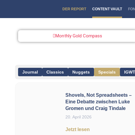
DER REPORT
CONTENT VAULT
FO
Monthly Gold Compass
Journal
Classics
Nuggets
Specials
IGWT
Shovels, Not Spreadsheets –
Eine Debatte zwischen Luke
Gromen und Craig Tindale
20. April 2026
Jetzt lesen