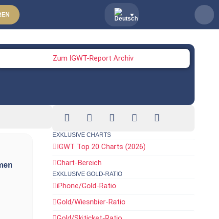
REN
Zum IGWT-Report Archiv
EXKLUSIVE CHARTS
IGWT Top 20 Charts (2026)
Chart-Bereich
omen
EXKLUSIVE GOLD-RATIO
iPhone/Gold-Ratio
Gold/Wiesnbier-Ratio
Gold/Skiticket-Ratio