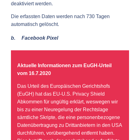
deaktiviert werden.
Die erfassten Daten werden nach 730 Tagen
automatisch gelöscht.
b. Facebook Pixel
Aktuelle Informationen zum EuGH-Urteil
vom 16.7.2020
Das Urteil des Europäischen Gerichtshofs
(EuGH) hat das EU-U.S. Privacy Shield
Abkommen für ungültig erklärt, weswegen wir
bis zu einer Neuregelung der Rechtslage
sämtliche Skripte, die eine personenbezogene
Datenübertragung zu Drittanbietern in den USA
durchführen, vorübergehend entfernt haben.