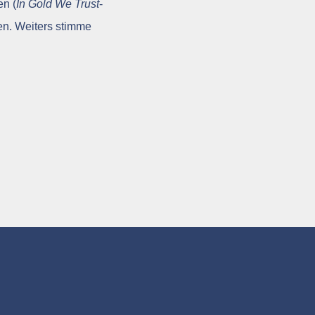
en (
In Gold We Trust
-
en. Weiters stimme