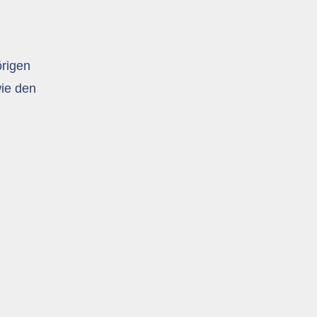
örigen
wie den