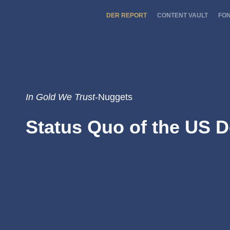
DER REPORT
CONTENT VAULT
FO
In Gold We Trust
-Nuggets
Status Quo of the US 