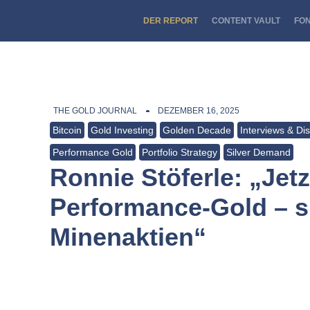
DER REPORT
CONTENT VAULT
FO
THE GOLD JOURNAL
DEZEMBER 16, 2025
Bitcoin
Gold Investing
Golden Decade
Interviews & Di
Performance Gold
Portfolio Strategy
Silver Demand
Ronnie Stöferle: „Jetzt
Performance-Gold – s
Minenaktien“