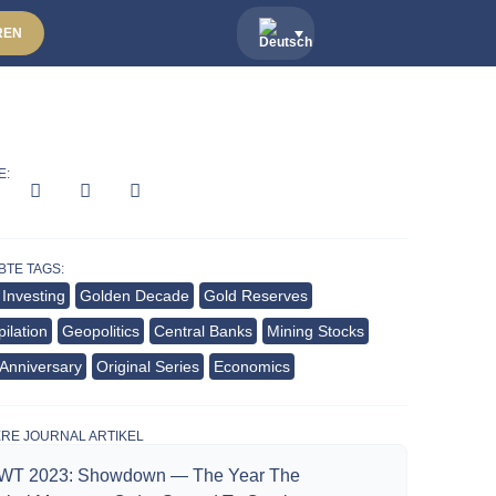
REN
E:
BTE TAGS:
 Investing
Golden Decade
Gold Reserves
ilation
Geopolitics
Central Banks
Mining Stocks
 Anniversary
Original Series
Economics
ERE JOURNAL ARTIKEL
WT 2023: Showdown — The Year The