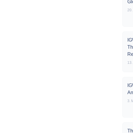
Gl
20.
IG
Th
Re
13.
IG
An
3. 
Th