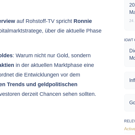
20
Ma
erview
auf Rohstoff-TV spricht
Ronnie
24.
talmarktstratege, über die aktuelle Phase
IGWT 
Di
oldes
: Warum nicht nur Gold, sondern
Mo
aktien
in der aktuellen Marktphase eine
 ordnet die Entwicklungen vor dem
In
en Trends und geldpolitischen
nvestoren derzeit Chancen sehen sollten.
Go
RELE
Activ