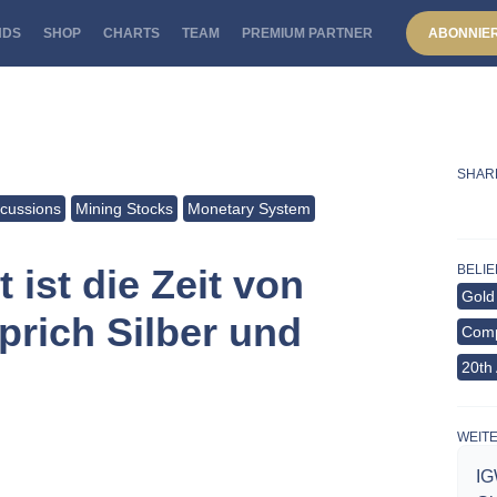
NDS
SHOP
CHARTS
TEAM
PREMIUM PARTNER
ABONNIE
SHAR
scussions
Mining Stocks
Monetary System
 ist die Zeit von
BELIE
Gold
prich Silber und
Comp
20th
WEIT
IG