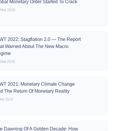
obal Monetary Order Started To Crack
 Mai 2026
WT 2022: Stagflation 2.0 — The Report
at Warned About The New Macro
gime
 Mai 2026
WT 2021: Monetary Climate Change
d The Return Of Monetary Reality
Mai 2026
e Dawning Of A Golden Decade: How