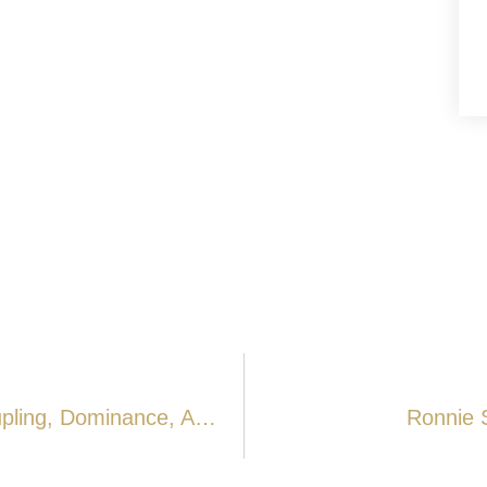
Who’s Winning The Trade War? Decoupling, Dominance, And The New Economic Reality
Ronnie 