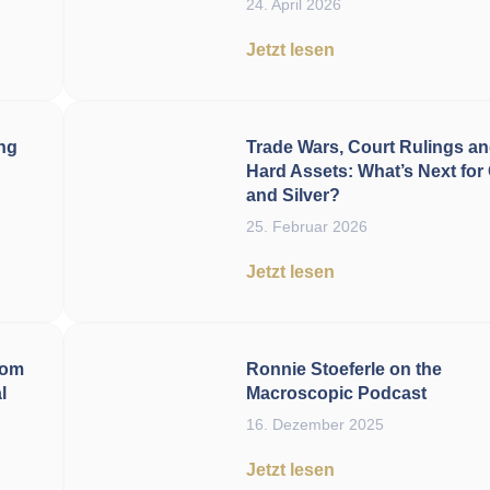
24. April 2026
Jetzt lesen
ing
Trade Wars, Court Rulings a
Hard Assets: What’s Next for
and Silver?
25. Februar 2026
Jetzt lesen
rom
Ronnie Stoeferle on the
l
Macroscopic Podcast
16. Dezember 2025
Jetzt lesen