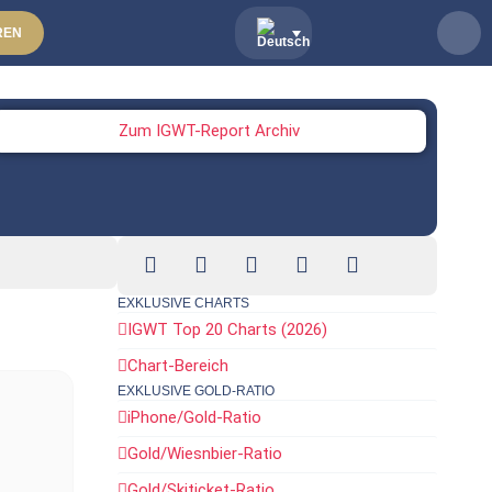
REN
Zum IGWT-Report Archiv
EXKLUSIVE CHARTS
IGWT Top 20 Charts (2026)
Chart-Bereich
EXKLUSIVE GOLD-RATIO
iPhone/Gold-Ratio
d
Gold/Wiesnbier-Ratio
Gold/Skiticket-Ratio