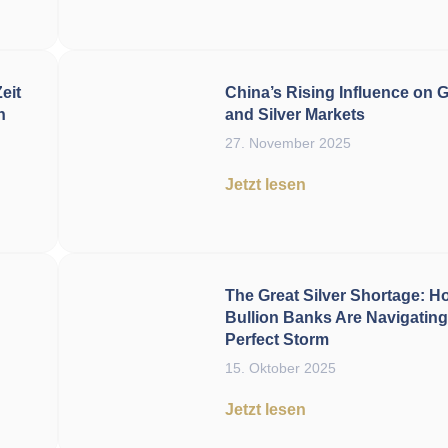
eit
China’s Rising Influence on 
h
and Silver Markets
27. November 2025
Jetzt lesen
The Great Silver Shortage: H
Bullion Banks Are Navigating
Perfect Storm
15. Oktober 2025
Jetzt lesen