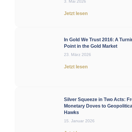
3. Mai 2026
Jetzt lesen
In Gold We Trust 2016: A Turn
Point in the Gold Market
23. März 2026
Jetzt lesen
Silver Squeeze in Two Acts: F
Monetary Doves to Geopolitica
Hawks
15. Januar 2026