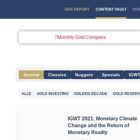
DER REPORT
CONTENT VAULT
FO
Monthly Gold Compass
Journal
Classics
Nuggets
Specials
IGWT
ALLE
GOLD INVESTING
GOLDEN DECADE
GOLD RESER
IGWT 2021: Monetary Climate
Change and the Return of
Monetary Reality