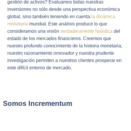
gestión de activos? Evaluamos todas nuestras
inversiones no sólo desde una perspectiva económica
global, sino también teniendo en cuenta
la dinámica
monetaria
mundial. Este análisis produce lo que
consideramos una visión
verdaderamente holística
del
estado de los mercados financieros. Creemos que
nuestro profundo conocimiento de la historia monetaria,
nuestro razonamiento innovador y nuestra prudente
investigación permiten a nuestros clientes prosperar en
este difícil entorno de mercado.
Somos Incrementum
Ronald-Peter Stöferle
Mark Justin Valek
Stefan Markus Kremeth
Hans G. Schiefen
Dr. Christian Schärer
Fund Management & Research
Fund Management & Research
Wealth Management
Fund Management & Research
Special Mandates