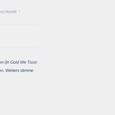
NACHNAME
en (
In Gold We Trust
-
en. Weiters stimme