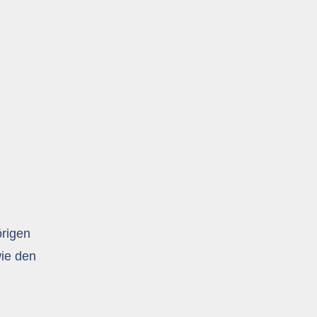
örigen
wie den